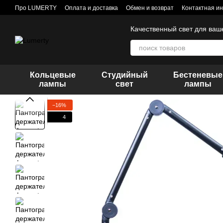
Перейти к основному контенту
Про LUMERTY
Оплата и доставка
Обмен и возврат
Контактная и
Качественный свет для ваш
Кольцевые
Студийный
Бестеневые
лампы
свет
лампы
−16%
4