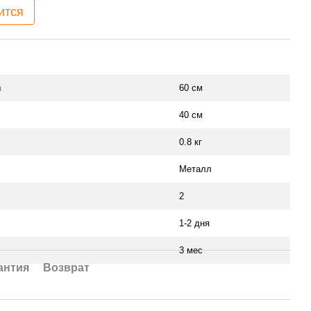
ится
а
60 см
40 см
0.8 кг
Металл
2
1-2 дня
3 мес
антия
Возврат