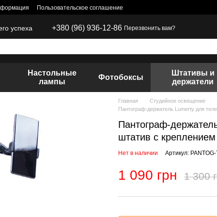
нформация
Пользовательское соглашение
+380 (96) 936-12-86
его успеха
Перезвонить вам?
Настольные
Штативы и
Фотобоксы
лампы
держатели
Главная
Студийное освещение
Пантограф-держатель Lumerty для теле
Пантограф-держатель
штатив с креплением 
Нет в наличии
Артикул: PANTOG-
1 090 грн
1 300 