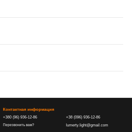
Контактная информация
+380 (96) 936-12-86
+38 (096) 936-12-86
lumerty.light@gmail.com
Перезвонить вам?