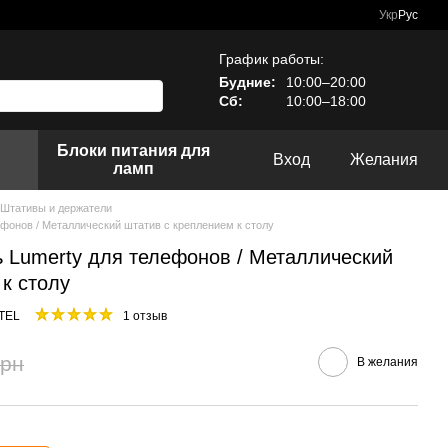
Укр
Рус
График работы:
Будние:
10:00–20:00
Сб:
10:00–18:00
Блоки питания для
Вход
Желания
ламп
Штативы и держатели
фонов / Металлический штатив с креплением к столу
 Lumerty для телефонов / Металлический
к столу
TEL
1 отзыв
грн
В желания